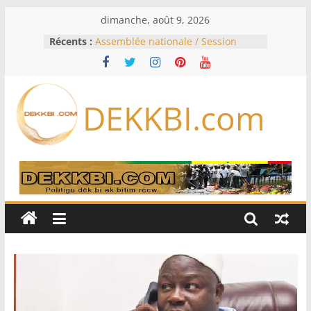
Passer
dimanche, août 9, 2026
au
Récents :
Assemblée nationale / Session
contenu
extraordinaire: Six commissions
d’enquête à l’ordre du jour ce lundi
Colombie: investiture du président
de la Espriella
DEKKBI.com
Bénin: Patrice Talon élu président
du Sénat, moins de trois mois
après son départ du pouvoir
Moyen-Orient: l’Arabie saoudite, le
Pakistan et la Turquie signent un
accord de défense
RD Congo: Kinshasa interdit les
exportations de cuivre et de cobalt
concentrés pour valoriser sa
production