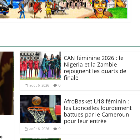
‎CAN féminine 2026 : le
Nigeria et la Zambie
rejoignent les quarts de
finale ‎
0
août 6, 2026
AfroBasket U18 féminin :
les Lioncelles lourdement
battues par le Cameroun
pour leur entrée
0
août 6, 2026
»