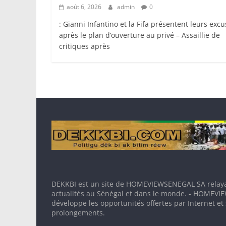
août 6, 2026
admin
0
: Gianni Infantino et la Fifa présentent leurs exc
après le plan d’ouverture au privé – Assaillie de
critiques après
DEKKBI est un site de HOMEVIEWSENEGAL SA relaya
actualités au Sénégal et dans le monde. - HOMEV
développe les opportunités offertes par Internet et
prolongements.