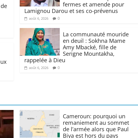
fermes et amende pour
 de
Lamignou Darou et ses co-prévenus
0
août 6, 2026
La communauté mouride
en deuil : Sokhna Mame
Amy Mbacké, fille de
Serigne Mountakha,
rappelée à Dieu
aux
0
août 6, 2026
Cameroun: pourquoi un
remaniement au sommet
de l’armée alors que Paul
Biya est hors du pays