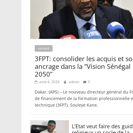
société
3FPT: consolider les acquis et s
ancrage dans la ‘’Vision Sénégal
2050’’
août 6, 2026
admin
0
Dakar, (APS) – Le nouveau directeur général du 
de financement de la formation professionnelle e
technique (3FPT), Souleye Kane,
L’Etat veut faire des gui
religieux un socle de la