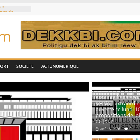
un
met de
 Biya est hors
om
marché des
IA, dominé par
toujours des
d’un accord
Tok pour tirer
PORT
SOCIETE
ACTUNUMERIQUE
es univers
aire Mehdi
ération
cotrafic
Assemblée national
session extraordin
ouverte ce lundi 1
propositions de loi
du jour
août 6, 2026
0