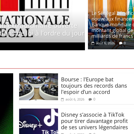
Le Sénégal bénéfici
oriales : Le FDR dénonce une inertie du
nouveaux financem
t réclame une concertation immédiate
Banque mondiale 
montant global de
 électoral
milliards de francs
0
août 6, 2026
0
Bourse : l’Europe bat
toujours des records dans
l’espoir d’un accord
0
août 6, 2026
Disney s’associe à TikTok
pour tirer davantage profit
de ses univers légendaires