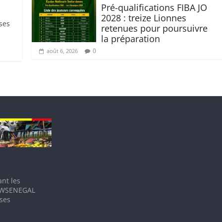
Pré-qualifications FIBA JO
2028 : treize Lionnes
uses
retenues pour poursuivre
la préparation ‎
0
août 6, 2026
nt les
IEWSENEGAL
 ses