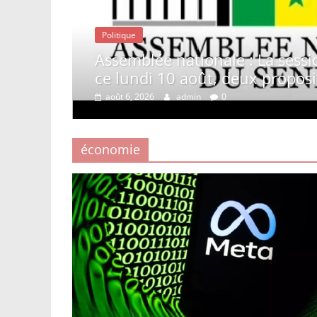
Politique
Élections territ
extraordinaire ouverte
gouvernement e
 de loi à l’ordre du jour
sur le calendrier
août 6, 2026
admin
économie