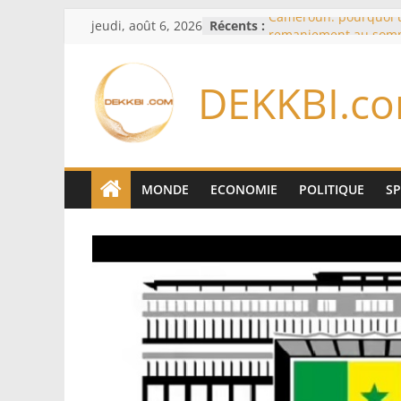
Passer
jeudi, août 6, 2026
Récents :
Cameroun: pourquoi 
au
remaniement au som
l’armée alors que Paul
contenu
du pays
DEKKBI.c
Meta se lance sur le 
logiciels écrits par l’
Anthropic et OpenAI
Bourse : l’Europe bat 
records dans l’espoir 
Disney s’associe à Tik
MONDE
ECONOMIE
POLITIQUE
S
davantage profit de s
légendaires
France – Algérie: l’aff
Laribi relance la coop
policière contre le nar