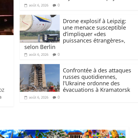
0
août 6, 2026
Drone explosif à Leipzig:
une menace susceptible
d’impliquer «des
puissances étrangères»,
selon Berlin
0
août 6, 2026
Confrontée à des attaques
russes quotidiennes,
l’Ukraine ordonne des
évacuations à Kramatorsk
 DZ
a
0
août 6, 2026