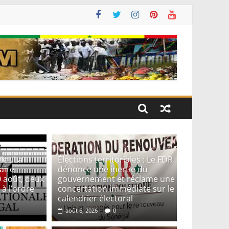
e : La
Élections territoriales : Le FDR
aire
dénonce une inertie du
0 août, deux
gouvernement et réclame une
 à l’ordre
concertation immédiate sur le
calendrier électoral
août 6, 2026
0