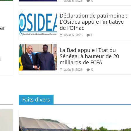
0
août 6, 2026
Déclaration de patrimoine :
L’Osidea appuie l’initiative
par
de l’Ofnac
0
août 6, 2026
La Bad appuie l’Etat du
Sénégal à hauteur de 20
il
milliards de FCFA
0
août 5, 2026
Faits divers