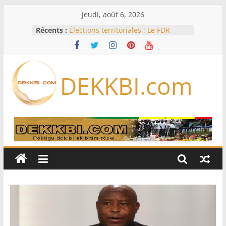
Passer
jeudi, août 6, 2026
au
Récents :
Élections territoriales : Le FDR
contenu
dénonce une inertie du
gouvernement et réclame une
concertation immédiate sur le
calendrier électoral
DEKKBI.com
3FPT: consolider les acquis et son
ancrage dans la ‘’Vision Sénégal
2050’’
‎CAN féminine 2026 : le Nigeria et la
Zambie rejoignent les quarts de
finale ‎
AfroBasket U18 féminin : les
Lioncelles lourdement battues par
le Cameroun pour leur entrée
Assemblée nationale : La session
extraordinaire ouverte ce lundi 10
août, deux propositions de loi à
l’ordre du jour