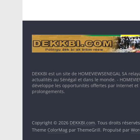
DEKKBI est un site de HOMEVIEWSENEGAL SA relaya
actualités au Sénégal et dans le monde. - HOMEV
développe les opportunités offertes par Internet et
prolongements.
Copyright © 2026
DEKKBI.com
. Tous droits réservés
Theme
ColorMag
par ThemeGrill. Propulsé par
Wor