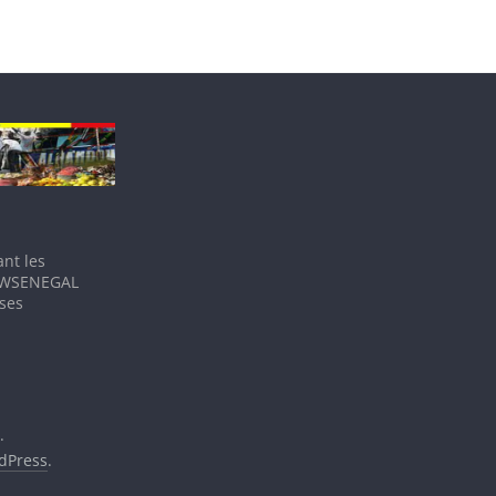
nt les
IEWSENEGAL
 ses
.
dPress
.