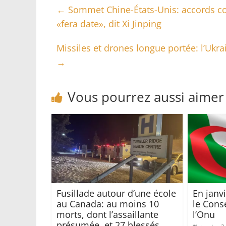
←
Sommet Chine-États-Unis: accords co
«fera date», dit Xi Jinping
Missiles et drones longue portée: l’Ukr
→
Vous pourrez aussi aimer
Fusillade autour d’une école
En janvi
au Canada: au moins 10
le Conse
morts, dont l’assaillante
l’Onu
présumée, et 27 blessés