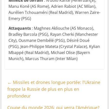
Milieux de terrain
: N’Golo Kanté (Fenerbahçe),
Manu Koné (AS Rome), Adrien Rabiot (AC Milan),
Aurélien Tchouaméni (Real Madrid), Warren Zaïre-
Emery (PSG)
Attaquants
: Maghnes Akliouche (AS Monaco),
Bradley Barcola (PSG), Rayan Cherki (Manchester
City), Ousmane Dembélé (PSG), Désiré Doué
(PSG), Jean-Philippe Mateta (Crystal Palace), Kylian
Mbappé (Real Madrid), Michael Olise (Bayern
Munich), Marcus Thuram (Inter Milan)
←
Missiles et drones longue portée: l’Ukraine
frappe la Russie de plus en plus en
profondeur
Coupe du monde 2026: qui verra l’Amérique?