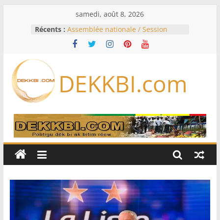
Passer
samedi, août 8, 2026
au
Récents :
Assemblée nationale / Session
contenu
extraordinaire: Six commissions
d’enquête à l’ordre du jour ce lundi
Colombie: investiture du président
de la Espriella
DEKKBI.com
Bénin: Patrice Talon élu président
du Sénat, moins de trois mois
après son départ du pouvoir
Moyen-Orient: l’Arabie saoudite, le
Pakistan et la Turquie signent un
accord de défense
RD Congo: Kinshasa interdit les
exportations de cuivre et de cobalt
concentrés pour valoriser sa
production