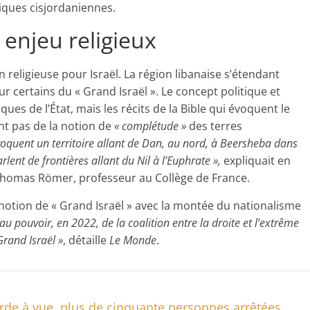
iques cisjordaniennes.
 enjeu religieux
religieuse pour Israël. La région libanaise s’étendant
pour certains du « Grand Israël ». Le concept politique et
iques de l’État, mais les récits de la Bible qui évoquent le
ent pas de la notion de
« complétude »
des terres
voquent un territoire allant de Dan, au nord, à Beersheba dans
lent de frontières allant du Nil à l’Euphrate »,
expliquait en
homas Römer, professeur au Collège de France.
a notion de « Grand Israël » avec la montée du nationalisme
e au pouvoir, en 2022, de la coalition entre la droite et l’extrême
Grand Israël »
, détaille
Le Monde
.
rde à vue, plus de cinquante personnes arrêtées