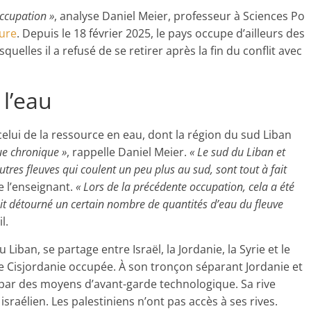
occupation »
, analyse Daniel Meier, professeur à Sciences Po
ture
. Depuis le 18 février 2025, le pays occupe d’ailleurs des
quelles il a refusé de se retirer après la fin du conflit avec
 l’eau
celui de la ressource en eau, dont la région du sud Liban
que chronique »
, rappelle Daniel Meier.
« Le sud du Liban et
res fleuves qui coulent un peu plus au sud, sont tout à fait
 l’enseignant.
« Lors de la précédente occupation, cela a été
it détourné un certain nombre de quantités d’eau du fleuve
il.
Liban, se partage entre Israël, la Jordanie, la Syrie et le
 de Cisjordanie occupée. À son tronçon séparant Jordanie et
é par des moyens d’avant-garde technologique. Sa rive
sraélien. Les palestiniens n’ont pas accès à ses rives.