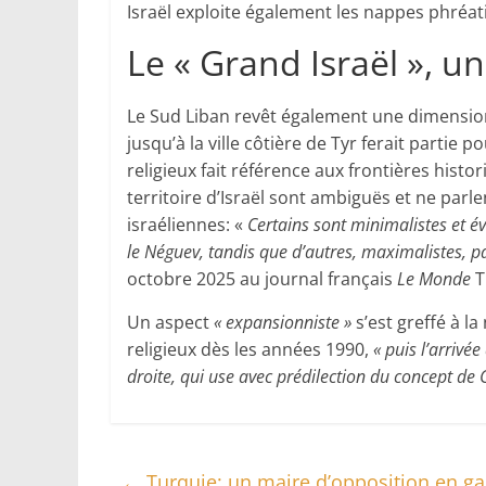
Israël exploite également les nappes phréat
Le « Grand Israël », un
Le Sud Liban revêt également une dimension 
jusqu’à la ville côtière de Tyr ferait partie 
religieux fait référence aux frontières histor
territoire d’Israël sont ambiguës et ne parl
israéliennes: «
Certains sont minimalistes et é
le Néguev, tandis que d’autres, maximalistes, par
octobre 2025 au journal français
Le Monde
T
Un aspect
« expansionniste »
s’est greffé à l
religieux dès les années 1990,
« puis l’arrivé
droite, qui use avec prédilection du concept de 
←
Turquie: un maire d’opposition en ga