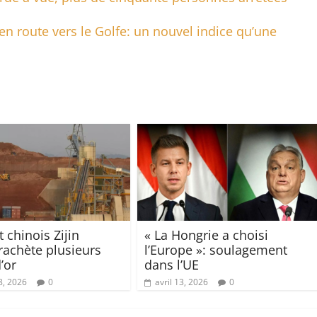
n route vers le Golfe: un nouvel indice qu’une
 chinois Zijin
« La Hongrie a choisi
rachète plusieurs
l’Europe »: soulagement
’or
dans l’UE
8, 2026
0
avril 13, 2026
0