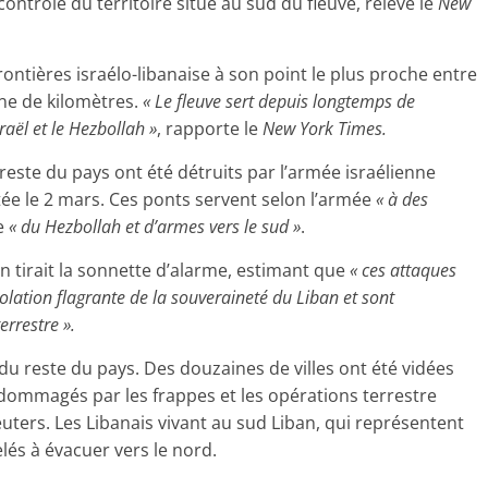
ontrôle du territoire situé au sud du fleuve, relève le
New
rontières israélo-libanaise à son point le plus proche entre
ne de kilomètres.
« Le fleuve
sert depuis longtemps de
raël et le Hezbollah »
, rapporte le
New York Times.
reste du pays ont été détruits par l’armée israélienne
tée le 2 mars. Ces ponts servent selon l’armée
« à des
e
« du Hezbollah et d’armes vers le sud »
.
n tirait la sonnette d’alarme, estimant que
« ces attaques
lation flagrante de la souveraineté du Liban et sont
rrestre ».
u reste du pays. Des douzaines de villes ont été vidées
endommagés par les frappes et les opérations terrestre
uters. Les Libanais vivant au sud Liban, qui représentent
lés à évacuer vers le nord.