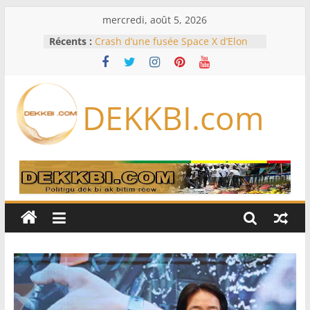
Passer
mercredi, août 5, 2026
au
Récents :
Crash d’une fusée Space X d’Elon
contenu
Musk sur la Lune: entre pollution
spatiale et ouverture sur la
formation des systèmes planétaires
Équipe nationale : Souleymane
DEKKBI.com
Diallo devrait assurer l’intérim des
Lions en septembre
Mondial 2026 – L’exode sur les
bancs africains : Sept
sélectionneurs sur 10 déjà partis
Sécheresse: Faut-il stocker l’eau?
À Ceuta, le bilan des morts monte à
75 côté espagnol, 11 côté marocain