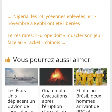
←
Nigeria: les 24 lycéennes enlevées le 17
novembre à Kebbi ont été libérées
Terres rares: l’Europe doit « muscler son jeu »
face au « racket » chinois
→
Vous pourrez aussi aimer
Les États-
Guatemala:
Ebola: au
Unis
évacuations
Brésil, deux
déplacent un
après
hommes
« avion de
l’éruption
arrivant de
l’apocalypse
d’un volcan
RDC et