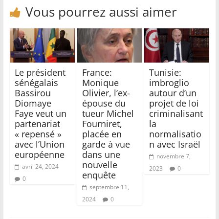
Vous pourrez aussi aimer
Le président
France:
Tunisie:
sénégalais
Monique
imbroglio
Bassirou
Olivier, l’ex-
autour d’un
Diomaye
épouse du
projet de loi
Faye veut un
tueur Michel
criminalisant
partenariat
Fourniret,
la
« repensé »
placée en
normalisatio
avec l’Union
garde à vue
n avec Israël
européenne
dans une
novembre 7,
nouvelle
avril 24, 2024
2023
0
enquête
0
septembre 11,
2024
0