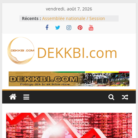
Passer
vendredi, août 7, 2026
au
Récents :
Assemblée nationale / Session
contenu
extraordinaire: Six commissions
d’enquête à l’ordre du jour ce lundi
Colombie: investiture du président
de la Espriella
DEKKBI.com
Bénin: Patrice Talon élu président
du Sénat, moins de trois mois
après son départ du pouvoir
Moyen-Orient: l’Arabie saoudite, le
Pakistan et la Turquie signent un
accord de défense
RD Congo: Kinshasa interdit les
exportations de cuivre et de cobalt
concentrés pour valoriser sa
production