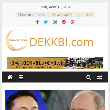
Passer
lundi, août 10, 2026
au
Récents :
États-Unis: 30 ans après le meurtre
contenu
de Tupac Shakur, un ex-chef de
gang devant la justice lors d’un
procès historique
Fifa: contre Infantino, l’UEFA, la
DEKKBI.com
Concacaf et l’AFC veulent rallier « la
famille du football »
En Zambie, le bilan économique du
président « HH » à l’épreuve des
urnes
Éclipse solaire du 12 août: les
meilleurs endroits pour l’observer
en Europe, en Amérique du Nord
et en Afrique
États-Unis: à court de munitions, le
Pentagone demande à l’industrie
de l’armement d’accélérer sa
production