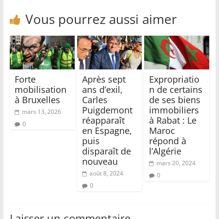
Vous pourrez aussi aimer
Forte
Après sept
Expropriatio
mobilisation
ans d’exil,
n de certains
à Bruxelles
Carles
de ses biens
Puigdemont
immobiliers
mars 13, 2026
réapparaît
à Rabat : Le
0
en Espagne,
Maroc
puis
répond à
disparaît de
l’Algérie
nouveau
mars 20, 2024
août 8, 2024
0
0
Laisser un commentaire