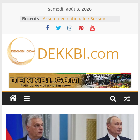
Passer
samedi, août 8, 2026
au
Récents :
Assemblée nationale / Session
contenu
extraordinaire: Six commissions
d’enquête à l’ordre du jour ce lundi
Colombie: investiture du président
de la Espriella
DEKKBI.com
Bénin: Patrice Talon élu président
du Sénat, moins de trois mois
après son départ du pouvoir
Moyen-Orient: l’Arabie saoudite, le
Pakistan et la Turquie signent un
accord de défense
RD Congo: Kinshasa interdit les
exportations de cuivre et de cobalt
concentrés pour valoriser sa
production