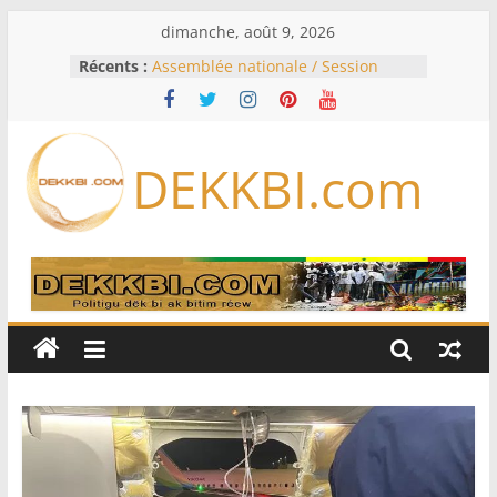
Passer
dimanche, août 9, 2026
au
Récents :
Assemblée nationale / Session
contenu
extraordinaire: Six commissions
d’enquête à l’ordre du jour ce lundi
Colombie: investiture du président
de la Espriella
DEKKBI.com
Bénin: Patrice Talon élu président
du Sénat, moins de trois mois
après son départ du pouvoir
Moyen-Orient: l’Arabie saoudite, le
Pakistan et la Turquie signent un
accord de défense
RD Congo: Kinshasa interdit les
exportations de cuivre et de cobalt
concentrés pour valoriser sa
production