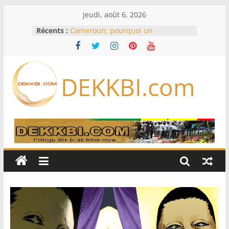
Passer
jeudi, août 6, 2026
au
Récents :
Cameroun: pourquoi un
contenu
remaniement au sommet de
l’armée alors que Paul Biya est hors
du pays
Meta se lance sur le marché des
DEKKBI.com
logiciels écrits par l’IA, dominé par
Anthropic et OpenAI
Bourse : l’Europe bat toujours des
records dans l’espoir d’un accord
Disney s’associe à TikTok pour tirer
davantage profit de ses univers
légendaires
France – Algérie: l’affaire Mehdi
Laribi relance la coopération
policière contre le narcotrafic