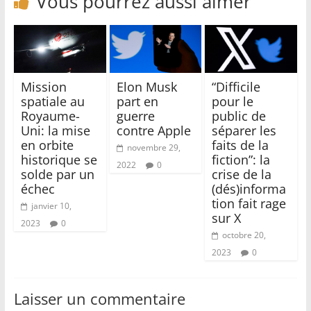
Vous pourrez aussi aimer
Mission
Elon Musk
“Difficile
spatiale au
part en
pour le
Royaume-
guerre
public de
Uni: la mise
contre Apple
séparer les
en orbite
faits de la
novembre 29,
historique se
fiction”: la
2022
0
solde par un
crise de la
échec
(dés)informa
tion fait rage
janvier 10,
sur X
2023
0
octobre 20,
2023
0
Laisser un commentaire