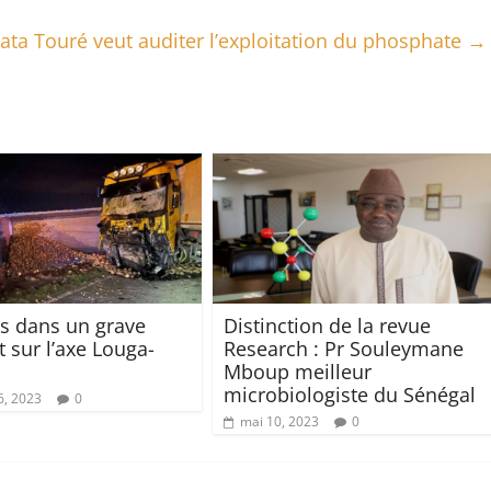
ta Touré veut auditer l’exploitation du phosphate
→
s dans un grave
Distinction de la revue
t sur l’axe Louga-
Research : Pr Souleymane
Mboup meilleur
microbiologiste du Sénégal
6, 2023
0
mai 10, 2023
0