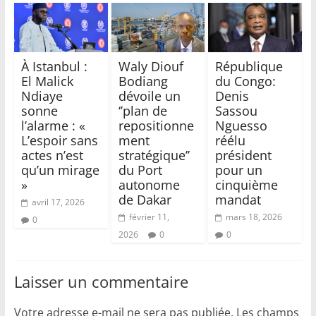
À Istanbul :
Waly Diouf
République
El Malick
Bodiang
du Congo:
Ndiaye
dévoile un
Denis
sonne
‘’plan de
Sassou
l’alarme : «
repositionne
Nguesso
L’espoir sans
ment
réélu
actes n’est
stratégique’’
président
qu’un mirage
du Port
pour un
»
autonome
cinquième
de Dakar
mandat
avril 17, 2026
février 11,
mars 18, 2026
0
2026
0
0
Laisser un commentaire
Votre adresse e-mail ne sera pas publiée.
Les champs