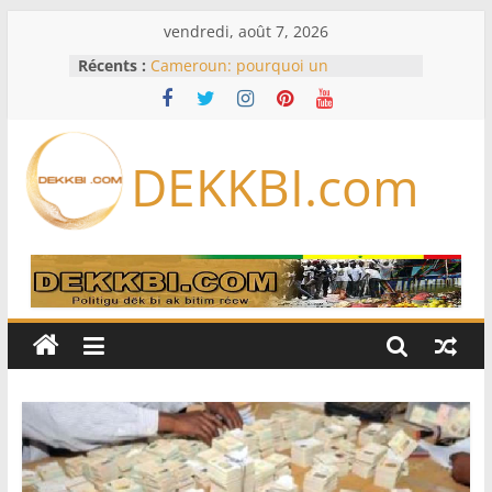
Passer
vendredi, août 7, 2026
au
Récents :
Cameroun: pourquoi un
contenu
remaniement au sommet de
l’armée alors que Paul Biya est hors
du pays
Meta se lance sur le marché des
DEKKBI.com
logiciels écrits par l’IA, dominé par
Anthropic et OpenAI
Bourse : l’Europe bat toujours des
records dans l’espoir d’un accord
Disney s’associe à TikTok pour tirer
davantage profit de ses univers
légendaires
France – Algérie: l’affaire Mehdi
Laribi relance la coopération
policière contre le narcotrafic