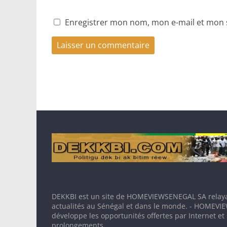
Enregistrer mon nom, mon e-mail et mon 
DEKKBI est un site de HOMEVIEWSENEGAL SA relaya
actualités au Sénégal et dans le monde. - HOMEV
développe les opportunités offertes par Internet et
prolongements.