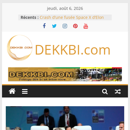
Passer
jeudi, août 6, 2026
au
Récents :
Crash d’une fusée Space X d’Elon
contenu
Musk sur la Lune: entre pollution
spatiale et ouverture sur la
formation des systèmes planétaires
Équipe nationale : Souleymane
DEKKBI.com
Diallo devrait assurer l’intérim des
Lions en septembre
Mondial 2026 – L’exode sur les
bancs africains : Sept
sélectionneurs sur 10 déjà partis
Sécheresse: Faut-il stocker l’eau?
À Ceuta, le bilan des morts monte à
75 côté espagnol, 11 côté marocain