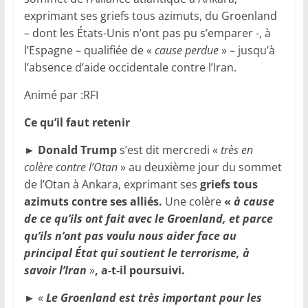
exprimant ses griefs tous azimuts, du Groenland
– dont les États-Unis n’ont pas pu s’emparer -, à
l’Espagne – qualifiée de «
cause perdue
» – jusqu’à
l’absence d’aide occidentale contre l’Iran.
Animé par :RFI
Ce qu’il faut retenir
►
Donald Trump
s’est dit mercredi «
très en
colère contre l’Otan
» au deuxième jour du sommet
de l’Otan à Ankara, exprimant ses
griefs tous
azimuts contre ses alliés.
Une colère
«
à cause
de ce qu’ils ont fait avec le Groenland, et parce
qu’ils n’ont pas voulu nous aider face au
principal État qui soutient le terrorisme, à
savoir l’Iran
»
, a-t-il poursuivi.
► «
Le Groenland est très important pour les