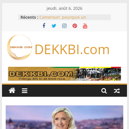
Passer
jeudi, août 6, 2026
au
Récents :
Cameroun: pourquoi un
contenu
remaniement au sommet de
l’armée alors que Paul Biya est hors
du pays
Meta se lance sur le marché des
DEKKBI.com
logiciels écrits par l’IA, dominé par
Anthropic et OpenAI
Bourse : l’Europe bat toujours des
records dans l’espoir d’un accord
Disney s’associe à TikTok pour tirer
davantage profit de ses univers
légendaires
France – Algérie: l’affaire Mehdi
Laribi relance la coopération
policière contre le narcotrafic