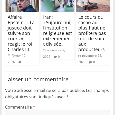
Affaire
Iran:
Le cours du
Epstein: « La
«Aujourd’hui,
cacao au
justice doit
l’institution
plus haut ne
suivre son
religieuse est
profitera pas
cours »,
extrêmemen
tout de suite
réagit le roi
t divisée»
aux
Charles III
producteurs
novembre 9,
février 19,
novembre 24,
2022
0
2026
0
2023
0
Laisser un commentaire
Votre adresse e-mail ne sera pas publiée.
Les champs
obligatoires sont indiqués avec
*
Commentaire
*