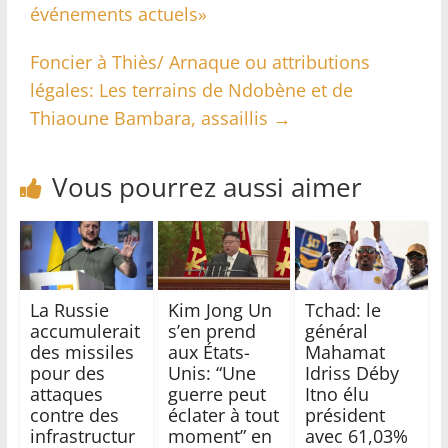
événements actuels»
Foncier à Thiès/ Arnaque ou attributions
légales: Les terrains de Ndobène et de
Thiaoune Bambara, assaillis
→
Vous pourrez aussi aimer
La Russie
Kim Jong Un
Tchad: le
accumulerait
s’en prend
général
des missiles
aux États-
Mahamat
pour des
Unis: “Une
Idriss Déby
attaques
guerre peut
Itno élu
contre des
éclater à tout
président
infrastructur
moment” en
avec 61,03%