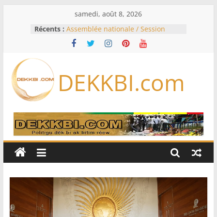
Passer
samedi, août 8, 2026
au
Récents :
Assemblée nationale / Session
contenu
extraordinaire: Six commissions
d’enquête à l’ordre du jour ce lundi
Colombie: investiture du président
de la Espriella
DEKKBI.com
Bénin: Patrice Talon élu président
du Sénat, moins de trois mois
après son départ du pouvoir
Moyen-Orient: l’Arabie saoudite, le
Pakistan et la Turquie signent un
accord de défense
RD Congo: Kinshasa interdit les
exportations de cuivre et de cobalt
concentrés pour valoriser sa
production