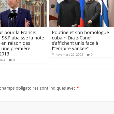
r pour la France:
Poutine et son homologue
e S&P abaisse la note
cubain Dia z-Canel
 en raison des
s’affichent unis face à
s, une première
l’“empire yankee”
2013
novembre 22, 2022
0
2024
0
 champs obligatoires sont indiqués avec
*