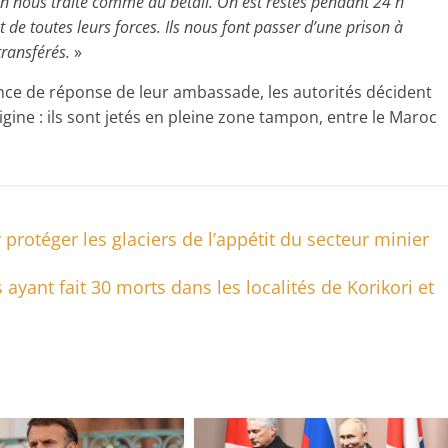
n nous traite comme du bétail. On est restés pendant 24 h
t de toutes leurs forces. Ils nous font passer d’une prison à
 transférés.
»
sence de réponse de leur ambassade, les autorités décident
igine : ils sont jetés en pleine zone tampon, entre le Maroc
protéger les glaciers de l’appétit du secteur minier
ayant fait 30 morts dans les localités de Korikori et