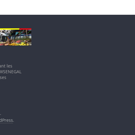
nt les
IEWSENEGAL
 ses
.
dPress
.