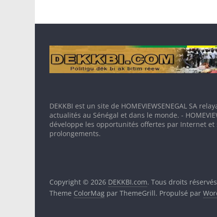
DEKKBI est un site de HOMEVIEWSENEGAL SA relaya
actualités au Sénégal et dans le monde. - HOMEV
développe les opportunités offertes par Internet et
prolongements.
Copyright © 2026
DEKKBI.com
. Tous droits réservés
Theme
ColorMag
par ThemeGrill. Propulsé par
Wor