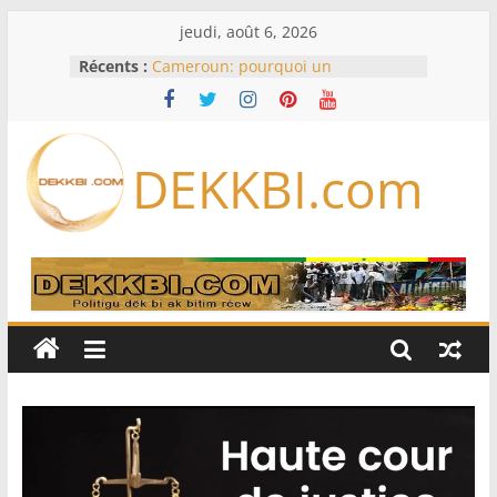
Passer
jeudi, août 6, 2026
au
Récents :
Cameroun: pourquoi un
contenu
remaniement au sommet de
l’armée alors que Paul Biya est hors
du pays
Meta se lance sur le marché des
DEKKBI.com
logiciels écrits par l’IA, dominé par
Anthropic et OpenAI
Bourse : l’Europe bat toujours des
records dans l’espoir d’un accord
Disney s’associe à TikTok pour tirer
davantage profit de ses univers
légendaires
France – Algérie: l’affaire Mehdi
Laribi relance la coopération
policière contre le narcotrafic