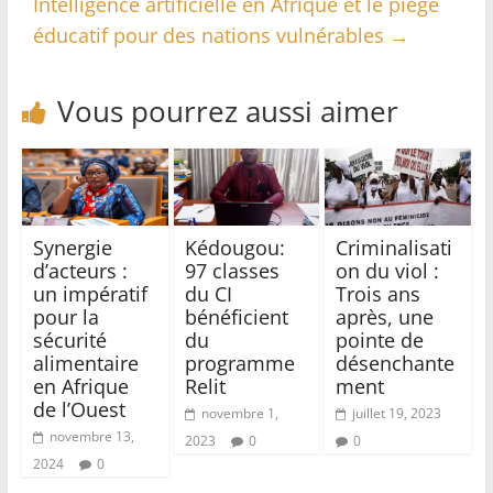
Intelligence artificielle en Afrique et le piège
éducatif pour des nations vulnérables
→
Vous pourrez aussi aimer
Synergie
Kédougou:
Criminalisati
d’acteurs :
97 classes
on du viol :
un impératif
du CI
Trois ans
pour la
bénéficient
après, une
sécurité
du
pointe de
alimentaire
programme
désenchante
en Afrique
Relit
ment
de l’Ouest
novembre 1,
juillet 19, 2023
novembre 13,
2023
0
0
2024
0