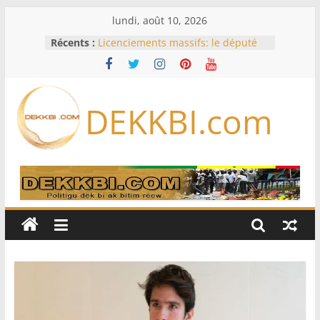
Passer
lundi, août 10, 2026
au
Récents :
Licenciements massifs: le député
contenu
Mbaye DIONE interpelle le
gouvernement sur plus de 30 000
emplois
Or, gaz, pétrole : le nouveau visage
DEKKBI.com
des exportations sénégalaises se
dessine
Session extraordinaire : Sonko
balaie les contestations sur les
pouvoirs du Bureau
Opinion – Alioune Ndoye, maire du
Plateau : Le Parti socialiste n’est
pas à vendre
L’Iran exige pour rouvrir Ormuz
que les Etats-Unis acceptent
« toutes » ses conditions