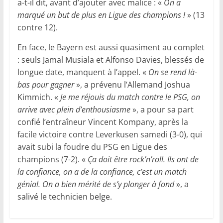
a-t-il dit, avant d’ajouter avec malice : «
On a
marqué un but de plus en Ligue des champions !
» (13
contre 12).
En face, le Bayern est aussi quasiment au complet
: seuls Jamal Musiala et Alfonso Davies, blessés de
longue date, manquent à l’appel. «
On se rend là-
bas pour gagner
», a prévenu l’Allemand Joshua
Kimmich. «
Je me réjouis du match contre le PSG, on
arrive avec plein d’enthousiasme
», a pour sa part
confié l’entraîneur Vincent Kompany, après la
facile victoire contre Leverkusen samedi (3-0), qui
avait subi la foudre du PSG en Ligue des
champions (7-2). «
Ça doit être rock’n’roll. Ils ont de
la confiance, on a de la confiance, c’est un match
génial. On a bien mérité de s’y plonger à fond
», a
salivé le technicien belge.