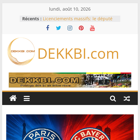
Passer
lundi, août 10, 2026
au
Récents :
Licenciements massifs: le député
contenu
Mbaye DIONE interpelle le
gouvernement sur plus de 30 000
emplois
Or, gaz, pétrole : le nouveau visage
DEKKBI.com
des exportations sénégalaises se
dessine
Session extraordinaire : Sonko
balaie les contestations sur les
pouvoirs du Bureau
Opinion – Alioune Ndoye, maire du
Plateau : Le Parti socialiste n’est
pas à vendre
L’Iran exige pour rouvrir Ormuz
que les Etats-Unis acceptent
« toutes » ses conditions