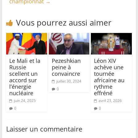
championnat
→
Vous pourrez aussi aimer
Le Mali et la
Pezeshkian
Léon XIV
Russie
peine à
achève une
scellent un
convaincre
tournée
accord sur
africaine au
juillet 30, 2024
l’énergie
rythme
0
nucléaire
effréné
juin 24, 2025
avril 23, 2026
0
0
Laisser un commentaire