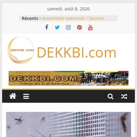
Passer
samedi, août 8, 2026
au
Récents :
Assemblée nationale / Session
contenu
extraordinaire: Six commissions
d’enquête à l’ordre du jour ce lundi
Colombie: investiture du président
de la Espriella
DEKKBI.com
Bénin: Patrice Talon élu président
du Sénat, moins de trois mois
après son départ du pouvoir
Moyen-Orient: l’Arabie saoudite, le
Pakistan et la Turquie signent un
accord de défense
RD Congo: Kinshasa interdit les
exportations de cuivre et de cobalt
concentrés pour valoriser sa
production