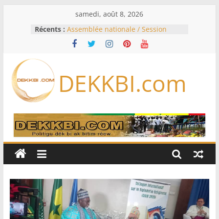
Passer
samedi, août 8, 2026
au
Récents :
Assemblée nationale / Session
contenu
extraordinaire: Six commissions
d’enquête à l’ordre du jour ce lundi
Colombie: investiture du président
de la Espriella
DEKKBI.com
Bénin: Patrice Talon élu président
du Sénat, moins de trois mois
après son départ du pouvoir
Moyen-Orient: l’Arabie saoudite, le
Pakistan et la Turquie signent un
accord de défense
RD Congo: Kinshasa interdit les
exportations de cuivre et de cobalt
concentrés pour valoriser sa
production