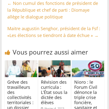
←
Non cumul des fonctions de président de
la République et chef de parti : Diomaye
allège le dialogue politique
Maitre augustin Senghor, président de la Fsf :
«Les élections se tiendront à date échue »
→
Vous pourrez aussi aimer
Grève des
Révision des
Nioro : le
travailleurs
curricula :
Forum Civil
des
L’État sous la
dénonce la
collectivités
dictée des
triple crise
territoriales :
élèves
foncière,
un dossier
sanitaire et
février 4, 2023