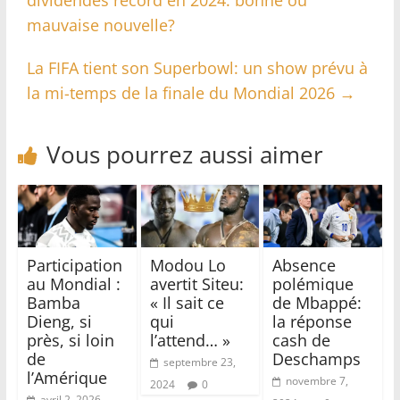
dividendes record en 2024: bonne ou
mauvaise nouvelle?
La FIFA tient son Superbowl: un show prévu à
la mi-temps de la finale du Mondial 2026
→
Vous pourrez aussi aimer
Participation
Modou Lo
Absence
au Mondial :
avertit Siteu:
polémique
Bamba
« Il sait ce
de Mbappé:
Dieng, si
qui
la réponse
près, si loin
l’attend… »
cash de
de
Deschamps
septembre 23,
l’Amérique
novembre 7,
2024
0
avril 2, 2026