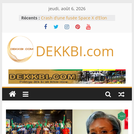
Passer
jeudi, août 6, 2026
au
Récents :
Crash d’une fusée Space X d’Elon
contenu
Musk sur la Lune: entre pollution
spatiale et ouverture sur la
formation des systèmes planétaires
Équipe nationale : Souleymane
DEKKBI.com
Diallo devrait assurer l’intérim des
Lions en septembre
Mondial 2026 – L’exode sur les
bancs africains : Sept
sélectionneurs sur 10 déjà partis
Sécheresse: Faut-il stocker l’eau?
À Ceuta, le bilan des morts monte à
75 côté espagnol, 11 côté marocain