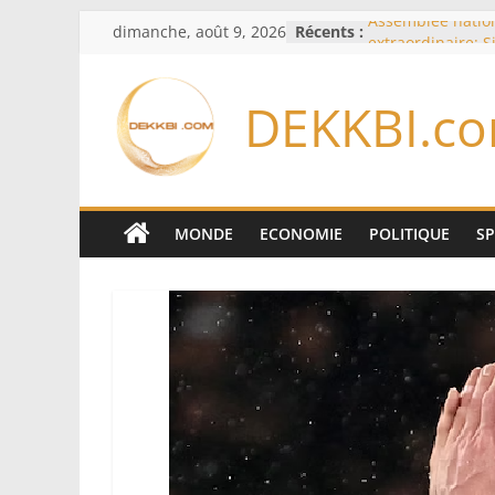
Passer
dimanche, août 9, 2026
Récents :
Assemblée nation
au
extraordinaire: 
d’enquête à l’ord
contenu
Colombie: invest
DEKKBI.c
de la Espriella
Bénin: Patrice Ta
du Sénat, moins 
après son départ
Moyen-Orient: l’A
Pakistan et la Tu
MONDE
ECONOMIE
POLITIQUE
S
accord de défen
RD Congo: Kinsha
exportations de c
concentrés pour 
production