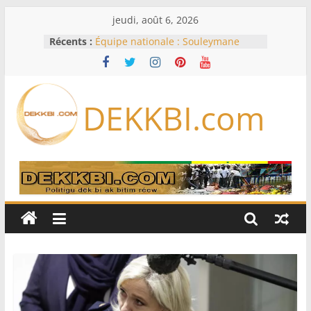
Passer
jeudi, août 6, 2026
au
Récents :
Équipe nationale : Souleymane
contenu
Diallo devrait assurer l’intérim des
Lions en septembre
La communauté mouride en deuil :
Sokhna Mame Amy Mbacké, fille de
DEKKBI.com
Serigne Mountakha, rappelée à
Dieu
Le Sénégal bénéficie de trois
nouveaux financements de la
Banque mondiale d’un montant
global de 220,71 milliards de francs
CFA
Déclaration de patrimoine :
L’Osidea appuie l’initiative de
l’Ofnac
Déclaration de patrimoine : Me
Moussa Sarr appelle ses hommes à
se conformer