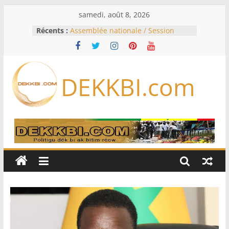
Passer
samedi, août 8, 2026
au
Récents :
Assemblée nationale / Session
contenu
extraordinaire: Six commissions
d’enquête à l’ordre du jour ce lundi
Colombie: investiture du président
de la Espriella
DEKKBI.com
Bénin: Patrice Talon élu président
du Sénat, moins de trois mois
après son départ du pouvoir
Moyen-Orient: l’Arabie saoudite, le
Pakistan et la Turquie signent un
accord de défense
RD Congo: Kinshasa interdit les
exportations de cuivre et de cobalt
concentrés pour valoriser sa
production