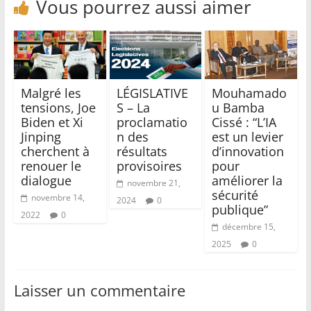
Vous pourrez aussi aimer
Malgré les
LÉGISLATIVE
Mouhamado
tensions, Joe
S – La
u Bamba
Biden et Xi
proclamatio
Cissé : “L’IA
Jinping
n des
est un levier
cherchent à
résultats
d’innovation
renouer le
provisoires
pour
dialogue
améliorer la
novembre 21,
sécurité
novembre 14,
2024
0
publique”
2022
0
décembre 15,
2025
0
Laisser un commentaire