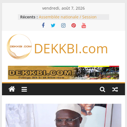
Passer
vendredi, août 7, 2026
au
Récents :
Assemblée nationale / Session
contenu
extraordinaire: Six commissions
d’enquête à l’ordre du jour ce lundi
Colombie: investiture du président
de la Espriella
DEKKBI.com
Bénin: Patrice Talon élu président
du Sénat, moins de trois mois
après son départ du pouvoir
Moyen-Orient: l’Arabie saoudite, le
Pakistan et la Turquie signent un
accord de défense
RD Congo: Kinshasa interdit les
exportations de cuivre et de cobalt
concentrés pour valoriser sa
production