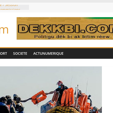
e / Session
 commissions
du jour ce lundi
re du président
om
n élu président
trois mois
u pouvoir
bie saoudite, le
uie signent un
PORT
SOCIETE
ACTUNUMERIQUE
interdit les
vre et de cobalt
oriser sa