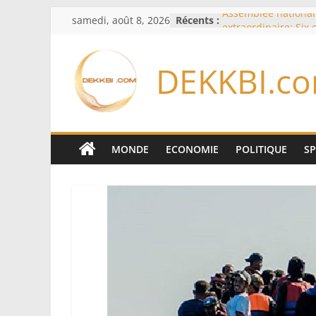
Passer
samedi, août 8, 2026
Récents :
Assemblée national
au
extraordinaire: Six
d’enquête à l’ordre 
contenu
Colombie: investitu
DEKKBI.c
de la Espriella
Bénin: Patrice Talo
du Sénat, moins de 
après son départ d
Moyen-Orient: l’Ara
Pakistan et la Turq
MONDE
ECONOMIE
POLITIQUE
S
accord de défense
RD Congo: Kinshasa 
exportations de cui
concentrés pour val
production