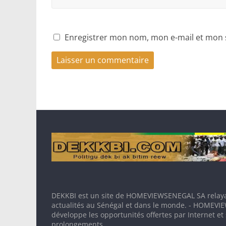
Enregistrer mon nom, mon e-mail et mon 
DEKKBI est un site de HOMEVIEWSENEGAL SA relaya
actualités au Sénégal et dans le monde. - HOMEV
développe les opportunités offertes par Internet et
prolongements.