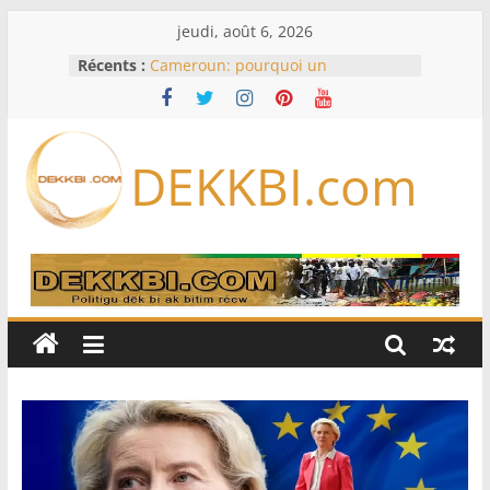
Passer
jeudi, août 6, 2026
au
Récents :
Cameroun: pourquoi un
contenu
remaniement au sommet de
l’armée alors que Paul Biya est hors
du pays
Meta se lance sur le marché des
DEKKBI.com
logiciels écrits par l’IA, dominé par
Anthropic et OpenAI
Bourse : l’Europe bat toujours des
records dans l’espoir d’un accord
Disney s’associe à TikTok pour tirer
davantage profit de ses univers
légendaires
France – Algérie: l’affaire Mehdi
Laribi relance la coopération
policière contre le narcotrafic