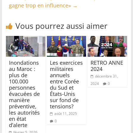
gagne trop en influence»
→
Vous pourrez aussi aimer
Inondations
Les exercices
RETRO ANNE
au Maroc :
militaires
2024
plus de
annuels
décembre 31,
100.000
entre Corée
2024
0
personnes
du Sud et
évacuées de
États-Unis
manière
sur fond de
préventive,
tensions?
les autorités
août 11, 2025
en état
0
d’alerte
février 5, 2026