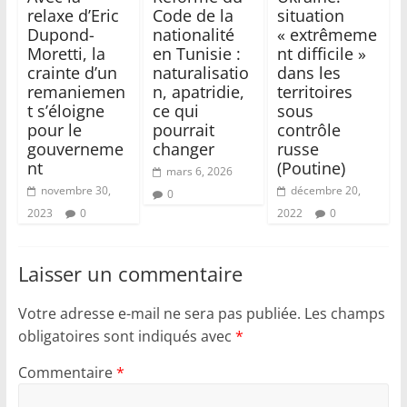
relaxe d’Eric
Code de la
situation
Dupond-
nationalité
« extrêmeme
Moretti, la
en Tunisie :
nt difficile »
crainte d’un
naturalisatio
dans les
remaniemen
n, apatridie,
territoires
t s’éloigne
ce qui
sous
pour le
pourrait
contrôle
gouverneme
changer
russe
nt
(Poutine)
mars 6, 2026
novembre 30,
décembre 20,
0
2023
0
2022
0
Laisser un commentaire
Votre adresse e-mail ne sera pas publiée.
Les champs
obligatoires sont indiqués avec
*
Commentaire
*