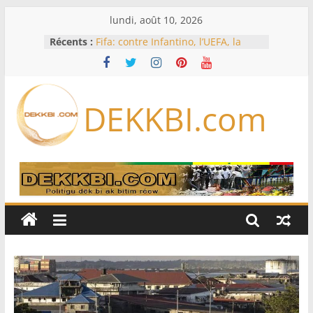
Passer
lundi, août 10, 2026
au
Récents :
Fifa: contre Infantino, l’UEFA, la
contenu
Concacaf et l’AFC veulent rallier « la
famille du football »
L’Iran exige pour rouvrir Ormuz
que les Etats-Unis acceptent
DEKKBI.com
« toutes » ses conditions
Test de dépistage de drogue pour
un pilote d’Air India après un
sérieux incident en vol
Licenciements massifs: le député
Mbaye DIONE interpelle le
gouvernement sur plus de 30 000
emplois
Le projet d’autonomie de la Corse
divise les indépendantistes