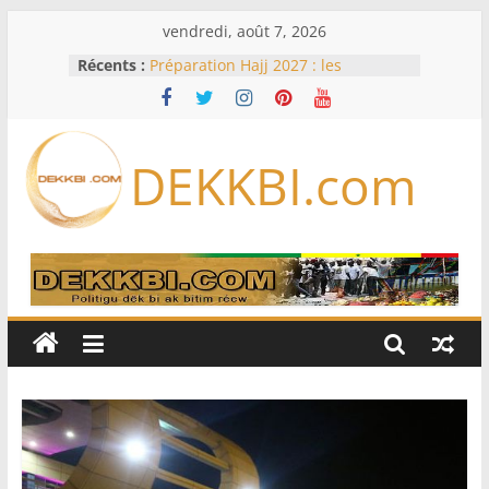
Passer
vendredi, août 7, 2026
au
Récents :
Préparation Hajj 2027 : les
contenu
voyagistes privés appellent à
anticiper les nouvelles exigences
saoudiennes
Code de la famille, cadis et égalité
DEKKBI.com
devant la loi : Dar Al Istiqaamah
soumet ses doléances au ministre
de la Justice
Assemblée nationale : trois projets
et deux propositions de loi au
menu de la session extraordinaire,
lundi
Foot : le Barça annule un amical au
Maroc après la crise migratoire de
Ceuta
Une hausse en glissement annuel
de 0,4 % des prix à la
consommation en juin