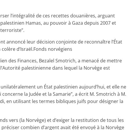
erser l’intégralité de ces recettes douanières, arguant
 palestinien Hamas, au pouvoir à Gaza depuis 2007 et
erroriste”.
 ont annoncé leur décision conjointe de reconnaître l’État
a colère d’Israël.Fonds norvégiens
raélien des Finances, Bezalel Smotrich, a menacé de mettre
l’Autorité palestinienne dans lequel la Norvège est
unilatéralement un État palestinien aujourd’hui, et elle ne
 concerne la Judée et la Samarie”, a écrit M. Smotrich à M.
 en utilisant les termes bibliques juifs pour désigner la
onds vers (la Norvège) et d’exiger la restitution de tous les
ans préciser combien d’argent avait été envoyé à la Norvège