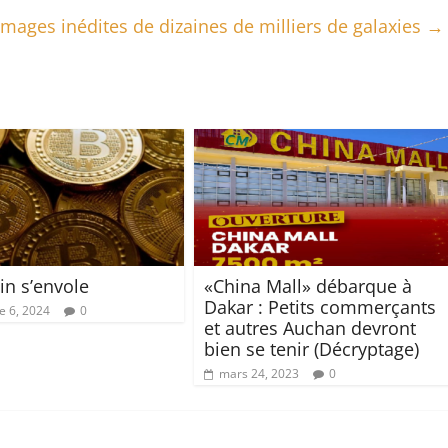
images inédites de dizaines de milliers de galaxies
→
in s’envole
«China Mall» débarque à
Dakar : Petits commerçants
 6, 2024
0
et autres Auchan devront
bien se tenir (Décryptage)
mars 24, 2023
0