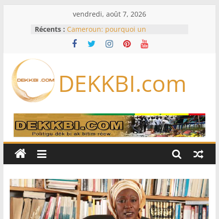
Passer
vendredi, août 7, 2026
au
Récents :
Cameroun: pourquoi un
contenu
remaniement au sommet de
l’armée alors que Paul Biya est hors
du pays
Meta se lance sur le marché des
DEKKBI.com
logiciels écrits par l’IA, dominé par
Anthropic et OpenAI
Bourse : l’Europe bat toujours des
records dans l’espoir d’un accord
Disney s’associe à TikTok pour tirer
davantage profit de ses univers
légendaires
France – Algérie: l’affaire Mehdi
Laribi relance la coopération
policière contre le narcotrafic