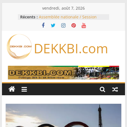
Passer
vendredi, août 7, 2026
au
Récents :
Assemblée nationale / Session
contenu
extraordinaire: Six commissions
d’enquête à l’ordre du jour ce lundi
Colombie: investiture du président
de la Espriella
DEKKBI.com
Bénin: Patrice Talon élu président
du Sénat, moins de trois mois
après son départ du pouvoir
Moyen-Orient: l’Arabie saoudite, le
Pakistan et la Turquie signent un
accord de défense
RD Congo: Kinshasa interdit les
exportations de cuivre et de cobalt
concentrés pour valoriser sa
production