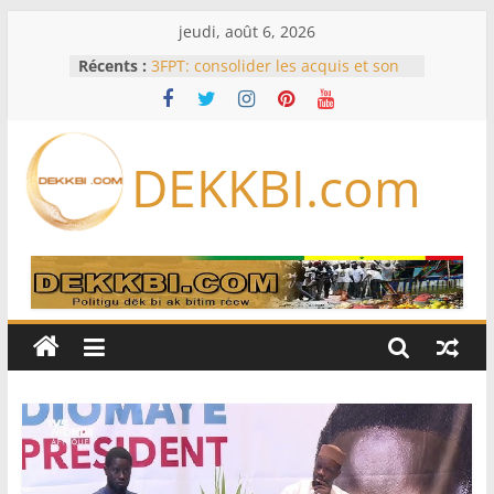
Passer
jeudi, août 6, 2026
au
Récents :
3FPT: consolider les acquis et son
contenu
ancrage dans la ‘’Vision Sénégal
2050’’
Cameroun: pourquoi un
remaniement au sommet de
DEKKBI.com
l’armée alors que Paul Biya est hors
du pays
Drone explosif à Leipzig: une
menace susceptible d’impliquer
«des puissances étrangères», selon
Berlin
« Des erreurs ont été commises »
Confrontée à des attaques russes
quotidiennes, l’Ukraine ordonne
des évacuations à Kramatorsk