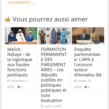
européens)
→
Vous pourrez aussi aimer
Malick
FORMATION
Enquête
Ndiaye : de
PERMANENT
parlementair
la logistique
E DES
e: L’APR à
aux hautes
PARLEMENT
l’unisson
fonctions
AIRES – Les
autour
politiques
députés
d’Amadou Bâ
outillés en
décembre 3,
janvier 30,
politiques
2024
0
2024
0
publiques et
suivi
évaluation
août 5, 2025