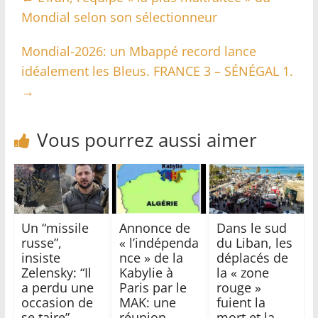
Mondial selon son sélectionneur
Mondial-2026: un Mbappé record lance
idéalement les Bleus. FRANCE 3 – SÉNÉGAL 1.
→
Vous pourrez aussi aimer
Un “missile
Annonce de
Dans le sud
russe”,
« l’indépenda
du Liban, les
insiste
nce » de la
déplacés de
Zelensky: “Il
Kabylie à
la « zone
a perdu une
Paris par le
rouge »
occasion de
MAK: une
fuient la
se taire”
réunion
mort et la