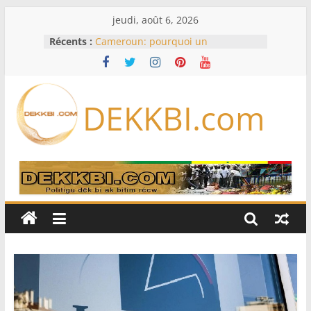
Passer
jeudi, août 6, 2026
au
Récents :
Cameroun: pourquoi un
contenu
remaniement au sommet de
l’armée alors que Paul Biya est hors
du pays
Meta se lance sur le marché des
DEKKBI.com
logiciels écrits par l’IA, dominé par
Anthropic et OpenAI
Bourse : l’Europe bat toujours des
records dans l’espoir d’un accord
Disney s’associe à TikTok pour tirer
davantage profit de ses univers
légendaires
France – Algérie: l’affaire Mehdi
Laribi relance la coopération
policière contre le narcotrafic