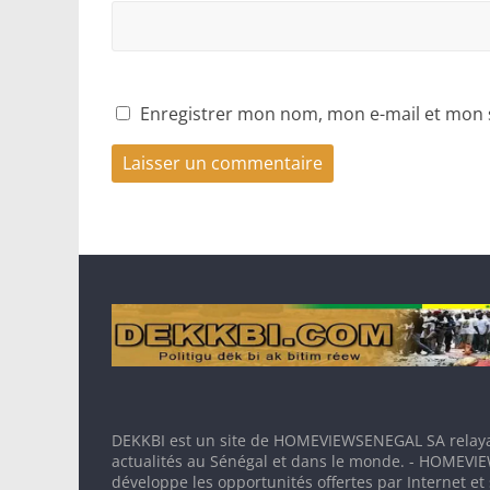
Enregistrer mon nom, mon e-mail et mon 
DEKKBI est un site de HOMEVIEWSENEGAL SA relaya
actualités au Sénégal et dans le monde. - HOMEV
développe les opportunités offertes par Internet et