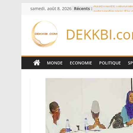
Passer
samedi, août 8, 2026
Récents :
Assemblée national
au
extraordinaire: Six
d’enquête à l’ordre 
contenu
Colombie: investitu
DEKKBI.c
de la Espriella
Bénin: Patrice Talo
du Sénat, moins de 
après son départ d
Moyen-Orient: l’Ara
Pakistan et la Turq
MONDE
ECONOMIE
POLITIQUE
S
accord de défense
RD Congo: Kinshasa 
exportations de cui
concentrés pour val
production