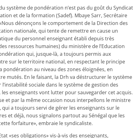
du système de pondération n’est pas du goût du Syndicat
ion et de la formation (Sadef). Mbaye Sarr, Secrétaire
: «Nous dénonçons le comportement de la Direc­tion des
ation nationale, qui tente de remettre en cause un
tique du personnel enseignant établi depuis très
n des ressources humaines) du ministère de l’Education
ndération qui, jusque-là, a toujours permis aux
re sur le territoire national, en respectant le principe
 la pondération au niveau des zones éloignées, en
 mutés. En le faisant, la Drh va déstructurer le système
 l’instabilité sociale dans le système de gestion des
 les enseignants vont lutter pour sauvegarder cet acquis.
 et par la même occasion nous interpellons le ministre
 qui a toujours servi de gérer les enseignants sur le
’ores et déjà, nous signalons partout au Sénégal que les
tte forfaiture», embraie le syndicaliste.
Etat «ses obligations» vis-à-vis des enseignants,