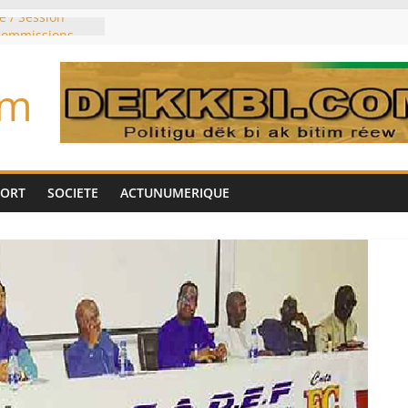
e / Session
 commissions
du jour ce lundi
re du président
om
n élu président
trois mois
u pouvoir
bie saoudite, le
uie signent un
PORT
SOCIETE
ACTUNUMERIQUE
interdit les
vre et de cobalt
oriser sa