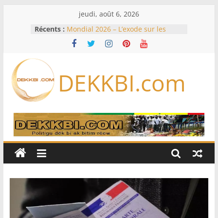
Passer
jeudi, août 6, 2026
au
Récents :
Mondial 2026 – L’exode sur les
contenu
bancs africains : Sept
sélectionneurs sur 10 déjà partis
Le Sénégal bénéficie de trois
nouveaux financements de la
DEKKBI.com
Banque mondiale d’un montant
global de 220,71 milliards de francs
CFA
Déclaration de patrimoine :
L’Osidea appuie l’initiative de
l’Ofnac
Déclaration de patrimoine : Me
Moussa Sarr appelle ses hommes à
se conformer
Équipe nationale : Souleymane
Diallo devrait assurer l’intérim des
Lions en septembre