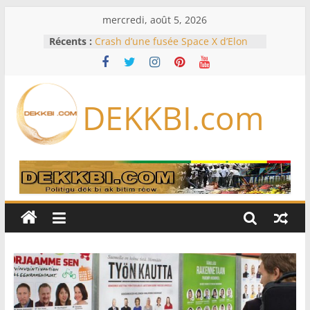
Passer
mercredi, août 5, 2026
au
Récents :
Crash d’une fusée Space X d’Elon
contenu
Musk sur la Lune: entre pollution
spatiale et ouverture sur la
formation des systèmes planétaires
Équipe nationale : Souleymane
DEKKBI.com
Diallo devrait assurer l’intérim des
Lions en septembre
Mondial 2026 – L’exode sur les
bancs africains : Sept
sélectionneurs sur 10 déjà partis
Sécheresse: Faut-il stocker l’eau?
À Ceuta, le bilan des morts monte à
75 côté espagnol, 11 côté marocain