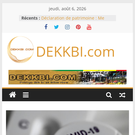
Passer
jeudi, août 6, 2026
au
Récents :
Déclaration de patrimoine : Me
contenu
Moussa Sarr appelle ses hommes à
se conformer
Offense au chef de l’Etat – discours
contraires aux bonnes mœurs :
DEKKBI.com
peines fermes et amende pour
Lamignou Darou et ses co-
prévenus
La communauté mouride en deuil :
Sokhna Mame Amy Mbacké, fille de
Serigne Mountakha, rappelée à
Dieu
Le Sénégal bénéficie de trois
nouveaux financements de la
Banque mondiale d’un montant
global de 220,71 milliards de francs
CFA
Déclaration de patrimoine :
L’Osidea appuie l’initiative de
l’Ofnac