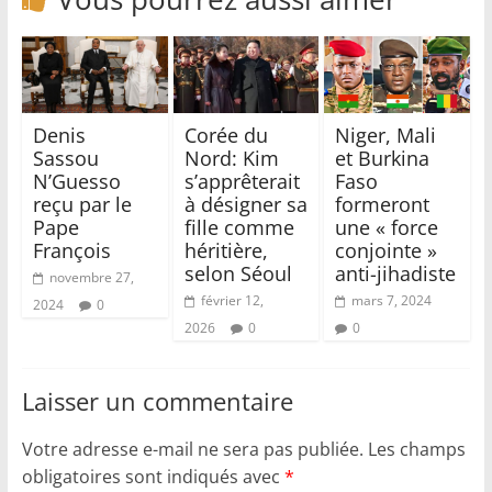
Denis
Corée du
Niger, Mali
Sassou
Nord: Kim
et Burkina
N’Guesso
s’apprêterait
Faso
reçu par le
à désigner sa
formeront
Pape
fille comme
une « force
François
héritière,
conjointe »
selon Séoul
anti-jihadiste
novembre 27,
février 12,
mars 7, 2024
2024
0
2026
0
0
Laisser un commentaire
Votre adresse e-mail ne sera pas publiée.
Les champs
obligatoires sont indiqués avec
*