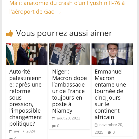
Mali: anatomie du crash d’un Ilyushin Il-76 à
l’aéroport de Gao
→
Vous pourrez aussi aimer
Autorité
Niger :
Emmanuel
palestinienn
Macron dope
Macron
e: après une
l’ambassade
entame une
réforme
ur de France
tournée de
sous
toujours en
cinq jours
pression,
poste à
sur le
l’impossible
Niamey
continent
changement
africain
août 28, 2023
politique?
novembre 20,
0
avril 7, 2024
2025
0
0