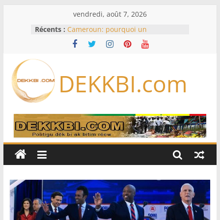
Passer
vendredi, août 7, 2026
au
Récents :
Cameroun: pourquoi un
contenu
remaniement au sommet de
l’armée alors que Paul Biya est hors
du pays
Meta se lance sur le marché des
DEKKBI.com
logiciels écrits par l’IA, dominé par
Anthropic et OpenAI
Bourse : l’Europe bat toujours des
records dans l’espoir d’un accord
Disney s’associe à TikTok pour tirer
davantage profit de ses univers
légendaires
France – Algérie: l’affaire Mehdi
Laribi relance la coopération
policière contre le narcotrafic