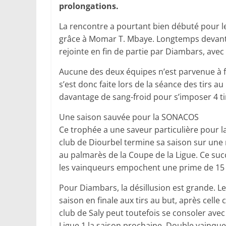
prolongations.
La rencontre a pourtant bien débuté pour le
grâce à Momar T. Mbaye. Longtemps devant 
rejointe en fin de partie par Diambars, avec
Aucune des deux équipes n’est parvenue à fa
s’est donc faite lors de la séance des tirs au
davantage de sang-froid pour s’imposer 4 tir
Une saison sauvée pour la SONACOS
Ce trophée a une saveur particulière pour l
club de Diourbel termine sa saison sur une 
au palmarès de la Coupe de la Ligue. Ce s
les vainqueurs empochent une prime de 15 m
Pour Diambars, la désillusion est grande. L
saison en finale aux tirs au but, après cell
club de Saly peut toutefois se consoler ave
Ligue 1 la saison prochaine. Double vainqu