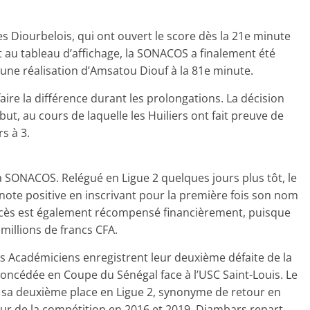
s Diourbelois, qui ont ouvert le score dès la 21e minute
au tableau d’affichage, la SONACOS a finalement été
 une réalisation d’Amsatou Diouf à la 81e minute.
ire la différence durant les prolongations. La décision
 but, au cours de laquelle les Huiliers ont fait preuve de
s à 3.
a SONACOS. Relégué en Ligue 2 quelques jours plus tôt, le
note positive en inscrivant pour la première fois son nom
uccès est également récompensé financièrement, puisque
illions de francs CFA.
es Académiciens enregistrent leur deuxième défaite de la
e concédée en Coupe du Sénégal face à l’USC Saint-Louis. Le
c sa deuxième place en Ligue 2, synonyme de retour en
eur de la compétition en 2016 et 2019, Diambars repart