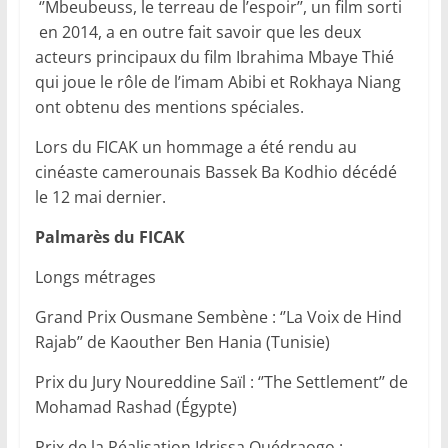
‘’Mbeubeuss, le terreau de l’espoir’’, un film sorti
en 2014, a en outre fait savoir que les deux
acteurs principaux du film Ibrahima Mbaye Thié
qui joue le rôle de l’imam Abibi et Rokhaya Niang
ont obtenu des mentions spéciales.
Lors du FICAK un hommage a été rendu au
cinéaste camerounais Bassek Ba Kodhio décédé
le 12 mai dernier.
Palmarès du FICAK
Longs métrages
Grand Prix Ousmane Sembène : ‘’La Voix de Hind
Rajab’’ de Kaouther Ben Hania (Tunisie)
Prix du Jury Noureddine Saïl : ‘’The Settlement’’ de
Mohamad Rashad (Égypte)
Prix de la Réalisation Idrissa Ouédraogo :