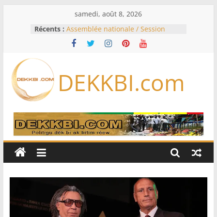
Passer
samedi, août 8, 2026
au
Récents :
Assemblée nationale / Session
contenu
extraordinaire: Six commissions
d’enquête à l’ordre du jour ce lundi
Colombie: investiture du président
de la Espriella
DEKKBI.com
Bénin: Patrice Talon élu président
du Sénat, moins de trois mois
après son départ du pouvoir
Moyen-Orient: l’Arabie saoudite, le
Pakistan et la Turquie signent un
accord de défense
RD Congo: Kinshasa interdit les
exportations de cuivre et de cobalt
concentrés pour valoriser sa
production