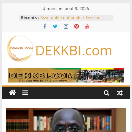
Passer
dimanche, août 9, 2026
au
Récents :
Assemblée nationale / Session
contenu
extraordinaire: Six commissions
d’enquête à l’ordre du jour ce lundi
Colombie: investiture du président
de la Espriella
DEKKBI.com
Bénin: Patrice Talon élu président
du Sénat, moins de trois mois
après son départ du pouvoir
Moyen-Orient: l’Arabie saoudite, le
Pakistan et la Turquie signent un
accord de défense
RD Congo: Kinshasa interdit les
exportations de cuivre et de cobalt
concentrés pour valoriser sa
production