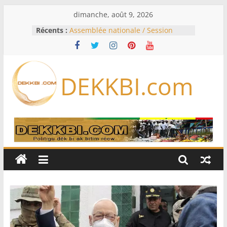
Passer
dimanche, août 9, 2026
au
Récents :
Assemblée nationale / Session
contenu
extraordinaire: Six commissions
d’enquête à l’ordre du jour ce lundi
Colombie: investiture du président
de la Espriella
DEKKBI.com
Bénin: Patrice Talon élu président
du Sénat, moins de trois mois
après son départ du pouvoir
Moyen-Orient: l’Arabie saoudite, le
Pakistan et la Turquie signent un
accord de défense
RD Congo: Kinshasa interdit les
exportations de cuivre et de cobalt
concentrés pour valoriser sa
production