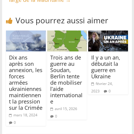
Vous pourrez aussi aimer
Dix ans
Trois ans de
Il y a un an,
après son
guerre au
débutait la
annexion, les
Soudan,
guerre en
forces
Berlin tente
Ukraine
armées
de mobiliser
février 24,
ukrainiennes
l’aide
2023
0
maintiennen
international
t la pression
e
sur la Crimée
avril 15, 2026
mars 18, 2024
0
0